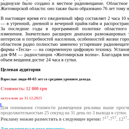
радиоузле было создано и местное радиовещание. Областно
Житомирской области: оно также было образовано 76 лет тому н
В настоящее время его ежедневный эфир составляет 2 часа 10 
— в утренний, дневной и вечерний прайм-тайм и распространя
За последние годы в программной политике областного 
изменения. Значительно расширен диапазон разножанровых 
интересов и потребностей населения, особенностей жизни го
областном радио полностью заменено устаревшее радиовещате
фирмы «Тесла» — на современную цифровую технику. Установ
для ФМ — радиостанции «Житомирская волна». Благодаря вн
объем вещания достиг 24 часа в сутки.
Целевая аудитория
Взрослые люди 40-65 лет со средним уровнем дохода.
Стоимость
:
12 000 грн
актуально до 31.12.2025
Я
Для понимания стоимости размещения рекламы выше просчи
продолжительностью 25 секунд на 31 день по 3 выхода в сутки.
17
57
17
Рекламу можно разместить в следующее время:
7
-7
, 12
Для индивидуального просчета: