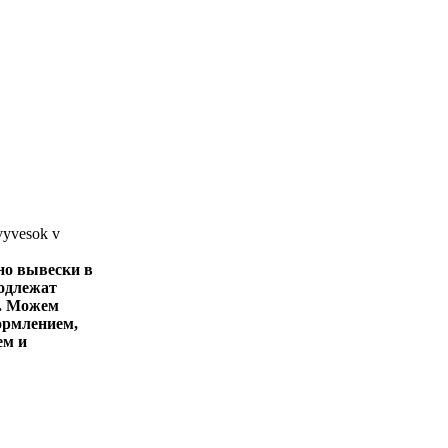
но вывески в
одлежат
. Можем
ормлением,
ем и