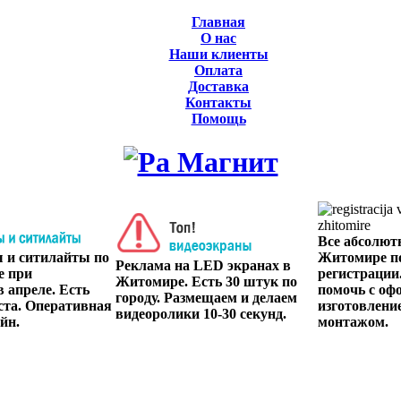
Главная
О нас
Наши клиенты
Оплата
Доставка
Контакты
Помощь
Все абсолют
ы и ситилайты по
Житомире п
Реклама на LED экранах в
е при
регистрации
Житомире. Есть 30 штук по
 апреле. Есть
помочь с оф
городу. Размещаем и делаем
ста. Оперативная
изготовлени
видеоролики 10-30 секунд.
йн.
монтажом.