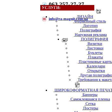
063 257-27-27
УСЛУГИ:
ДИЗАЙН
i
nfo@ra-magnit.com.ua
Фирменный стиль
Логотип
Полиграфия
Наружная реклама
ПОЛИГРАФИЯ
Визитки
Листовки
Буклеты
Плакаты
Пластиковые карт
Календари
Открытки
Другая полиграфи
Требования к макет
ШИРОКОФОРМАТНАЯ ПЕЧА
Баннеры
Самоклеящаяся пленка
Сетка
Постеры