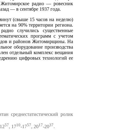
е Житомирское радио — ровесник
азад — в сентябре 1937 года.
минут (свыше 15 часов на неделю)
ется на 90% территории региона.
радио случились существенные
тематических программ с учетом
родов и районов Житомирщины. На
льное оборудование производства
лен отдельный комплекс вещания
едрению цифровых технологий ее
тан среднестатистический ролик
57
10
57
17
37
-12
, 17
-17
, 20
-20
.