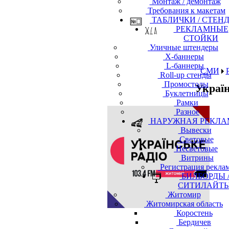
Монтаж / демонтаж
Требования к макетам
ТАБЛИЧКИ / СТЕН
РЕКЛАМНЫЕ
СТОЙКИ
Уличные штендеры
Х-баннеры
L-баннеры
СМИ
Roll-up стенды
Промостолы
Украї
Буклетницы
Рамки
Разное
НАРУЖНАЯ РЕКЛА
Вывески
Световые
Несветовые
Витрины
Регистрация рекла
БИЛБОРДЫ 
СИТИЛАЙТ
Житомир
Житомирская область
Коростень
Бердичев