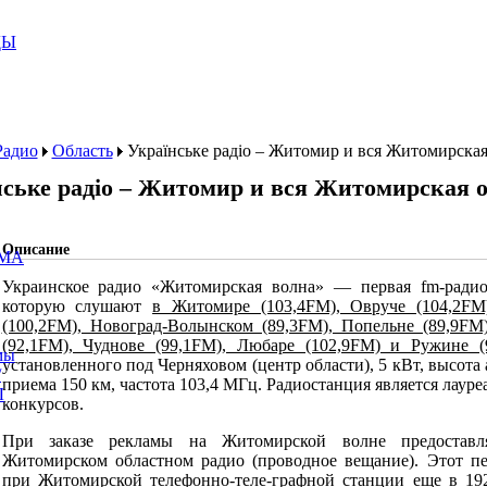
ДЫ
Радио
Область
Українське радіо – Житомир и вся Житомирская
нське радіо – Житомир и вся Житомирская о
Описание
МА
Украинское радио «Житомирская волна» — первая fm-радио
которую слушают
в Житомире (103,4FM), Овруче (104,2FM)
(100,2FM), Новоград-Волынском (89,3FM), Попельне (89,9FM)
(92,1FM), Чуднове (99,1FM), Любаре (102,9FM) и Ружине (
мы
установленного под Черняховом (центр области), 5 кВт, высота
/
приема 150 км, частота 103,4 МГц. Радиостанция является лау
Ы
конкурсов.
При заказе рекламы на Житомирской волне предоставл
Житомирском областном радио (проводное вещание). Этот пе
при Житомирской телефонно-теле-графной станции еще в 192