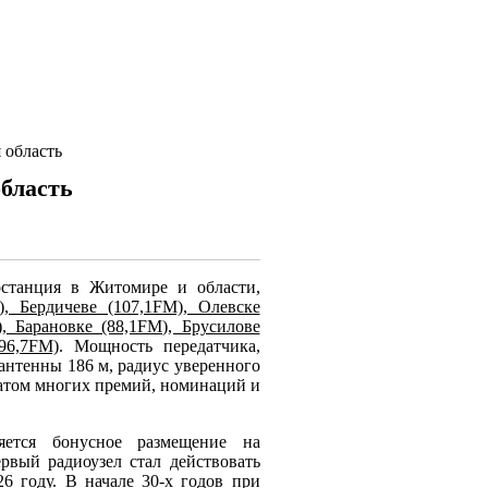
 область
бласть
станция в Житомире и области,
, Бердичеве (107,1FM), Олевске
, Барановке (88,1FM), Брусилове
96,7FM)
. Мощность передатчика,
 антенны 186 м, радиус уверенного
реатом многих премий, номинаций и
яется бонусное размещение на
рвый радиоузел стал действовать
6 году. В начале 30-х годов при