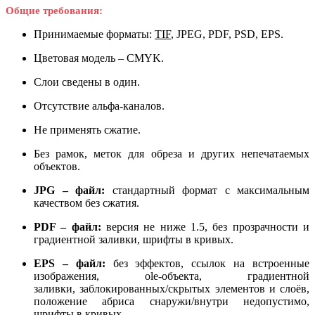
Общие требования:
Принимаемые форматы:
TIF
, JPEG, PDF, PSD, EPS.
Цветовая модель – CMYK.
Слои сведены в один.
Отсутствие альфа-каналов.
Не применять сжатие.
Без рамок, меток для обреза и других непечатаемых
объектов.
JPG – файл:
стандартный формат с максимальным
качеством без сжатия.
PDF – файл:
версия не ниже 1.5, без прозрачности и
градиентной заливки, шрифты в кривых.
EPS – файл:
без эффектов, ссылок на встроенные
изображения, ole-объекта, градиентной
заливки, заблокированных/скрытых элементов и слоёв,
положение абриса снаружи/внутри недопустимо,
шрифты в кривых.