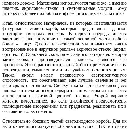
немного дороже. Материалы используются такие же, а именно
пластик, акриловое стекло и светодиодные модули. Кому
интересно, более подробная информация о них указана ниже.
Итак, относительно материалов, из которых изготавливается
фигурный световой короб, который представлен в данной
категории световых вывесок. В первую очередь хочется
заострить ваше внимание на самой основной части любого
бокса – лице. Для ее изготовления мы применяем очень
востребованное в наружной рекламе акриловое стекло (акрил,
оргстекло). Основным свойством данного материала, которое
заинтересовало производителей вывесок, является его
прочность. Это гарантия того, что лайтбокс при механическом
повреждении, умышленном или случайном, останется целым.
Также акрил имеет прекрасную светопропускную
способность, что обеспечивает еще лучшее свечение и без
того ярких светодиодов. Сверху закатывается самоклеящаяся
пленка с отпечатанным предварительно макетом или делается
аппликация из готовой цветной пленки. Второй вариант
конечно качественнее, но если дизайнером предусмотрены
полноцветные изображения или градиенты, реализовать их в
состоянии только печать.
Относительно боковых частей светодиодного короба. Для их
изготовления используется обычный пластик ПВХ, но это не