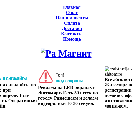
Главная
О нас
Наши клиенты
Оплата
Доставка
Контакты
Помощь
Все абсолют
ы и ситилайты по
Житомире п
Реклама на LED экранах в
е при
регистрации
Житомире. Есть 30 штук по
 апреле. Есть
помочь с оф
городу. Размещаем и делаем
ста. Оперативная
изготовлени
видеоролики 10-30 секунд.
йн.
монтажом.