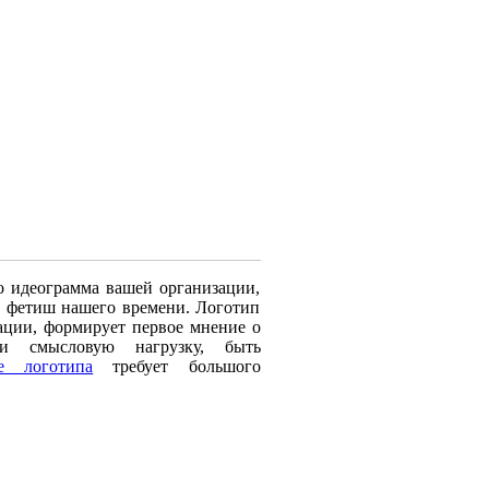
это идеограмма вашей организации,
о фетиш нашего времени. Логотип
ации, формирует первое мнение о
ти смысловую нагрузку, быть
е логотипа
требует большого