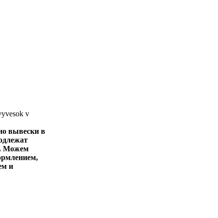
но вывески в
одлежат
. Можем
ормлением,
ем и