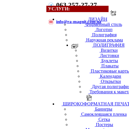
063 257-27-27
УСЛУГИ:
ДИЗАЙН
i
nfo@ra-magnit.com.ua
Фирменный стиль
Логотип
Полиграфия
Наружная реклама
ПОЛИГРАФИЯ
Визитки
Листовки
Буклеты
Плакаты
Пластиковые карт
Календари
Открытки
Другая полиграфи
Требования к макет
ШИРОКОФОРМАТНАЯ ПЕЧА
Баннеры
Самоклеящаяся пленка
Сетка
Постеры