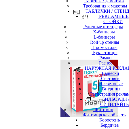
Монтаж / демонтаж
Требования к макетам
ТАБЛИЧКИ / СТЕН
РЕКЛАМНЫЕ
СТОЙКИ
Уличные штендеры
Х-баннеры
L-баннеры
Roll-up стенды
Промостолы
Буклетницы
Рамки
Разное
НАРУЖНАЯ РЕКЛА
Вывески
Световые
Несветовые
Витрины
Регистрация рекла
БИЛБОРДЫ 
СИТИЛАЙТ
Житомир
Житомирская область
Коростень
Бердичев