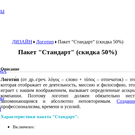
ДЫ
ДИЗАЙН
Логотип
Пакет "Стандарт" (скидка 50%)
Пакет "Стандарт" (скидка 50%)
Описание
МА
Логоти́п
(от др.-греч. λόγος – слово + τύπος – отпечаток) – 
которая отображает ее деятельность, миссию и философию, эт
играет с нашим воображением, вызывает определенные асоци
компании. Поэтому логотип должен обязательно нес
мы
запоминающимся и абсолютно неповторимым.
Создани
/
профессионализма, времени и усилий.
Ы
Характеристики пакета "Стандарт":
Включено: