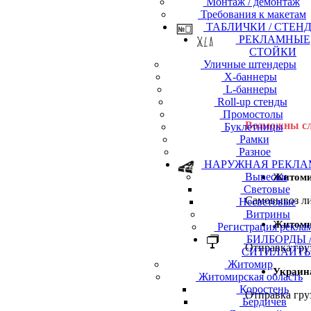
Монтаж / демонтаж
Требования к макетам
ТАБЛИЧКИ / СТЕН
РЕКЛАМНЫЕ
СТОЙКИ
Уличные штендеры
Х-баннеры
L-баннеры
Roll-up стенды
Промостолы
Возможны сл
Буклетницы
Рамки
Разное
НАРУЖНАЯ РЕКЛА
Вывески
Житом
Световые
Самовывоз ли
Несветовые
Витрины
Житоми
Регистрация рекла
БИЛБОРДЫ 
Отправка гру
СИТИЛАЙТ
Житомир
Украин
Житомирская область
Коростень
Отправка гру
Бердичев