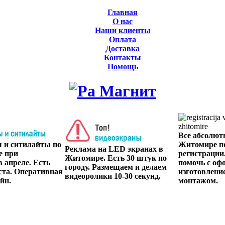
Главная
О нас
Наши клиенты
Оплата
Доставка
Контакты
Помощь
Все абсолют
ы и ситилайты по
Житомире п
Реклама на LED экранах в
е при
регистрации
Житомире. Есть 30 штук по
 апреле. Есть
помочь с оф
городу. Размещаем и делаем
ста. Оперативная
изготовлени
видеоролики 10-30 секунд.
йн.
монтажом.