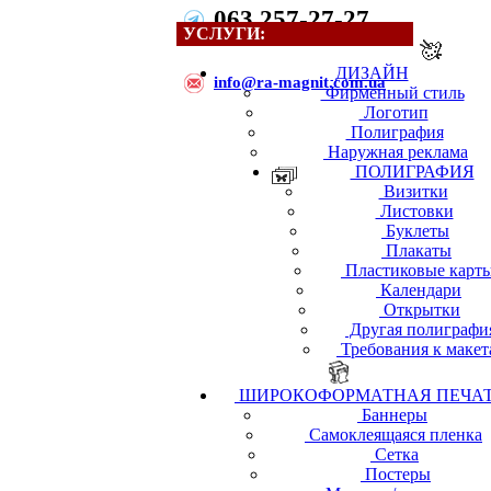
063 257-27-27
УСЛУГИ:
ДИЗАЙН
i
nfo@ra-magnit.com.ua
Фирменный стиль
Логотип
Полиграфия
Наружная реклама
ПОЛИГРАФИЯ
Визитки
Листовки
Буклеты
Плакаты
Пластиковые карт
Календари
Открытки
Другая полиграфи
Требования к макет
ШИРОКОФОРМАТНАЯ ПЕЧА
Баннеры
Самоклеящаяся пленка
Сетка
Постеры