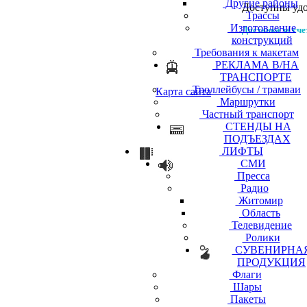
Другие районы
Доступны уд
Трассы
Изготовление
Доставка за сче
конструкций
Требования к макетам
РЕКЛАМА В/НА
ТРАНСПОРТЕ
Троллейбусы / трамваи
Карта сайта
Маршрутки
Частный транспорт
СТЕНДЫ НА
ПОДЪЕЗДАХ
ЛИФТЫ
СМИ
Пресса
Радио
Житомир
Область
Телевидение
Ролики
СУВЕНИРНА
ПРОДУКЦИЯ
Флаги
Шары
Пакеты