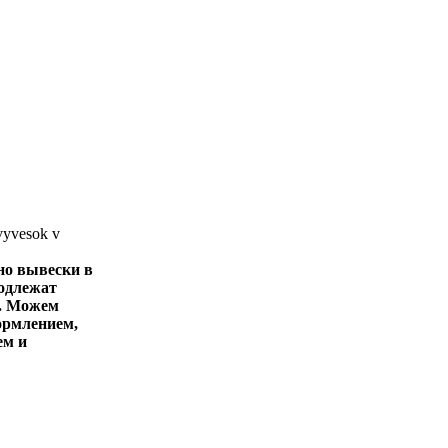
но вывески в
одлежат
. Можем
ормлением,
ем и