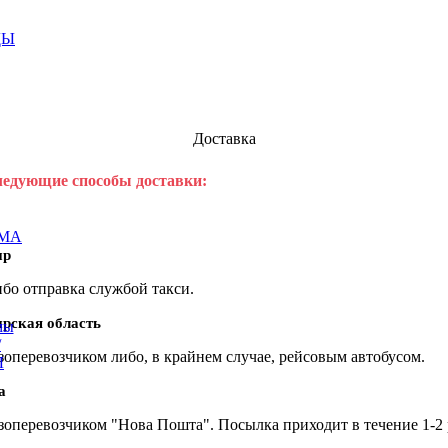
ДЫ
Доставка
едующие способы доставки:
МА
ир
бо отправка службой такси.
рская область
мы
/
зоперевозчиком либо, в крайнем случае, рейсовым автобусом.
Ы
а
зоперевозчиком "Нова Пошта". Посылка приходит в течение 1-2 